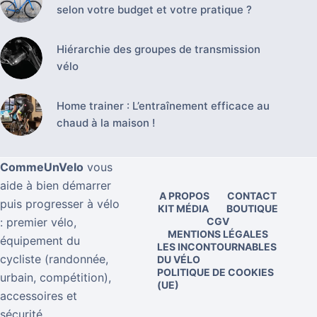
selon votre budget et votre pratique ?
Hiérarchie des groupes de transmission
vélo
Home trainer : L’entraînement efficace au
chaud à la maison !
CommeUnVelo
vous
aide à bien démarrer
A PROPOS
CONTACT
puis progresser à vélo
KIT MÉDIA
BOUTIQUE
: premier vélo,
CGV
MENTIONS LÉGALES
équipement du
LES INCONTOURNABLES
cycliste (randonnée,
DU VÉLO
POLITIQUE DE COOKIES
urbain, compétition),
(UE)
accessoires et
sécurité.