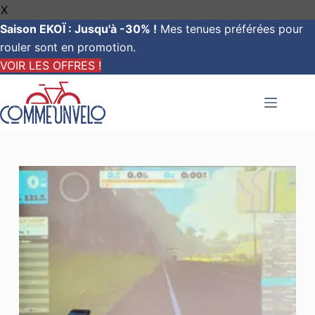
X
Saison EKOÏ : Jusqu'à -30% !
Mes tenues préférées pour
rouler sont en promotion.
VOIR LES OFFRES !
Passer
au
contenu