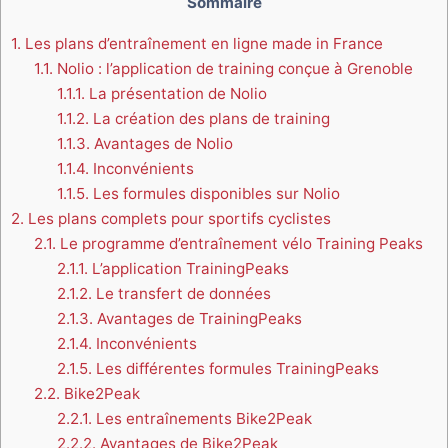
Sommaire
1.
Les plans d’entraînement en ligne made in France
1.1.
Nolio : l’application de training conçue à Grenoble
1.1.1.
La présentation de Nolio
1.1.2.
La création des plans de training
1.1.3.
Avantages de Nolio
1.1.4.
Inconvénients
1.1.5.
Les formules disponibles sur Nolio
2.
Les plans complets pour sportifs cyclistes
2.1.
Le programme d’entraînement vélo Training Peaks
2.1.1.
L’application TrainingPeaks
2.1.2.
Le transfert de données
2.1.3.
Avantages de TrainingPeaks
2.1.4.
Inconvénients
2.1.5.
Les différentes formules TrainingPeaks
2.2.
Bike2Peak
2.2.1.
Les entraînements Bike2Peak
2.2.2.
Avantages de Bike2Peak