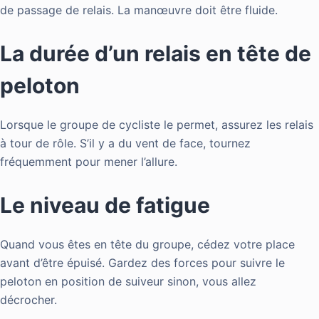
de passage de relais. La manœuvre doit être fluide.
La durée d’un relais en tête de
peloton
Lorsque le groupe de cycliste le permet, assurez les relais
à tour de rôle. S’il y a du vent de face, tournez
fréquemment pour mener l’allure.
Le niveau de fatigue
Quand vous êtes en tête du groupe, cédez votre place
avant d’être épuisé. Gardez des forces pour suivre le
peloton en position de suiveur sinon, vous allez
décrocher.