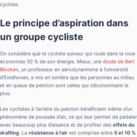
cycliste.
Le principe d’aspiration dans
un groupe cycliste
On considère que le cycliste suiveur qui roule dans la roue
économise 30 % de son énergie. Mieux, une
étude de Bert
Blocken
, un professeur en aérodynamisme à l’université
d’Eindhoven, a mis en lumière que les personnes au milieu
et en queue de peloton sont celles qui s’économisent le
plus.
Les cyclistes à l’arrière du peloton bénéficient même d’un
phénomène de poussée d’air, ce qui leur permet de pédaler
avec beaucoup plus d’aisance et de profiter des
effets du
drafting
. La
résistance à l’air
est comprise entre
5 et 10 %