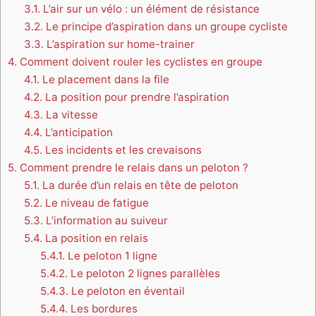
3.1.
L’air sur un vélo : un élément de résistance
3.2.
Le principe d’aspiration dans un groupe cycliste
3.3.
L’aspiration sur home-trainer
4.
Comment doivent rouler les cyclistes en groupe
4.1.
Le placement dans la file
4.2.
La position pour prendre l’aspiration
4.3.
La vitesse
4.4.
L’anticipation
4.5.
Les incidents et les crevaisons
5.
Comment prendre le relais dans un peloton ?
5.1.
La durée d’un relais en tête de peloton
5.2.
Le niveau de fatigue
5.3.
L’information au suiveur
5.4.
La position en relais
5.4.1.
Le peloton 1 ligne
5.4.2.
Le peloton 2 lignes parallèles
5.4.3.
Le peloton en éventail
5.4.4.
Les bordures