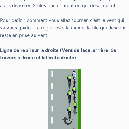
alors divisé en 2 files qui montent ou qui descendent.
Pour définir comment vous allez tourner, c’est le vent qui
va vous guider. La règle reste la même, la file qui descend
reste en prise au vent.
Ligne de repli sur la droite (Vent de face, arrière, de
travers à droite et latéral à droite)