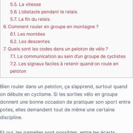
5.5.
La vitesse
5.6.
L’obstacle pendant le relais
5.7.
La fin du relais
6.
Comment rouler en groupe en montagne ?
6.1.
Les montées
6.2.
Les descentes
7.
Quels sont les codes dans un peloton de vélo ?
7.1.
La communication au sein d’un groupe de cyclistes
7.2.
Les signaux faciles à retenir quand on roule en
peloton
Bien rouler dans un peloton, ça s’apprend, surtout quand
on débute en cyclisme. Si les sorties vélo en groupe
donnent une bonne occasion de pratiquer son sport entre
potes, elles demandent tout de même une certaine
discipline.
Et oui, les gamelles sont possibles, entre les écarts