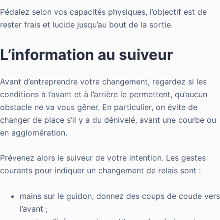
Pédalez selon vos capacités physiques, l’objectif est de
rester frais et lucide jusqu’au bout de la sortie.
L’information au suiveur
Avant d’entreprendre votre changement, regardez si les
conditions à l’avant et à l’arrière le permettent, qu’aucun
obstacle ne va vous gêner. En particulier, on évite de
changer de place s’il y a du dénivelé, avant une courbe ou
en agglomération.
Prévenez alors le suiveur de votre intention. Les gestes
courants pour indiquer un changement de relais sont :
mains sur le guidon, donnez des coups de coude vers
l’avant ;