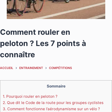
Comment rouler en
peloton ? Les 7 points à
connaître
ACCUEIL
ENTRAINEMENT
COMPÉTITIONS
Sommaire
1.
Pourquoi rouler en peloton ?
2.
Que dit le Code de la route pour les groupes cyclistes
3.
Comment fonctionne l’aérodynamisme sur un vélo ?