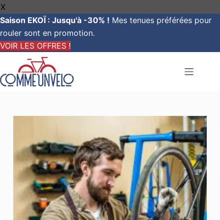
X
Saison EKOÏ : Jusqu'à -30% !
Mes tenues préférées pour
rouler sont en promotion.
VOIR LES OFFRES !
Passer
au
contenu