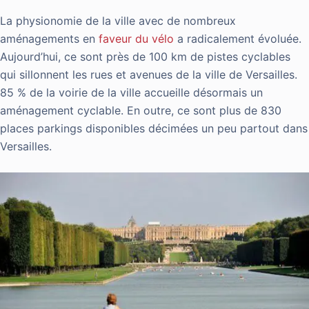
La physionomie de la ville avec de nombreux
aménagements en
faveur du vélo
a radicalement évoluée.
Aujourd’hui, ce sont près de 100 km de pistes cyclables
qui sillonnent les rues et avenues de la ville de Versailles.
85 % de la voirie de la ville accueille désormais un
aménagement cyclable. En outre, ce sont plus de 830
places parkings disponibles décimées un peu partout dans
Versailles.