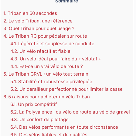
Sommaire
1.
Triban en 60 secondes
2.
Le vélo Triban, une référence
3.
Quel Triban pour quel usage ?
4.
Le Triban RC pour pédaler sur route
4.1.
Légèreté et souplesse de conduite
4.2.
Un vélo réactif et fiable
4.3.
Un vélo idéal pour faire du « vélotaf »
4.4.
Est‑ce un vrai vélo de route ?
5.
Le Triban GRVL : un vélo tout terrain
5.1.
Stabilité et robustesse privilégiée
5.2.
Un dérailleur perfectionné pour limiter la casse
6.
5 raisons pour acheter un vélo Triban
6.1.
Un prix compétitif
6.2.
La Polyvalence : du vélo de route au vélo de gravel
6.3.
Un confort de pilotage
6.4.
Des vélos performants en toute circonstance
6.5.
Des vélos fiables et de qualités