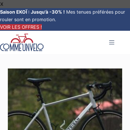
X
Saison EKOÏ : Jusqu'à -30% !
Mes tenues préférées pour
rouler sont en promotion.
VOIR LES OFFRES !
Passer
au
contenu