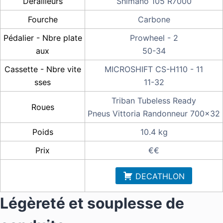
Dérailleurs
Shimano 105 R7000
Fourche
Carbone
Pédalier - Nbre plate
Prowheel - 2
aux
50-34
Cassette - Nbre vite
MICROSHIFT CS-H110 - 11
sses
11-32
Triban Tubeless Ready
Roues
Pneus Vittoria Randonneur 700x32
Poids
10.4 kg
Prix
€€
DECATHLON
Légèreté et souplesse de