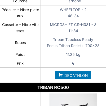
Fourche
Carbone
Pédalier - Nbre plate
WHEELTOP - 2
aux
48-34
Cassette - Nbre vite
MICROSHIFT CS-H081 - 8
sses
11-34
Triban Tubeless Ready
Roues
Pneus Triban Resist+ 700x28
Poids
11.25 kg
Prix
€
DECATHLON
TRIBAN RC500