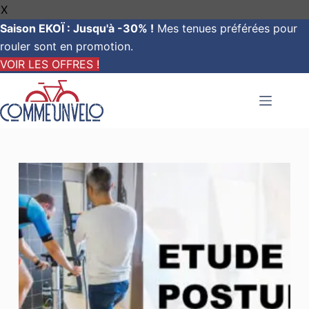
X
Saison EKOÏ : Jusqu'à -30% !
Mes tenues préférées pour
rouler sont en promotion.
VOIR LES OFFRES !
Passer
au
contenu