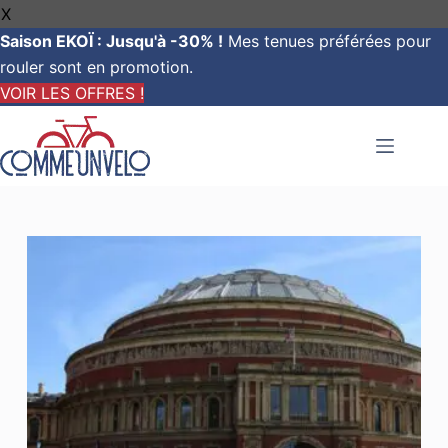
X
Saison EKOÏ : Jusqu'à -30% !
Mes tenues préférées pour
rouler sont en promotion.
VOIR LES OFFRES !
Passer
au
contenu